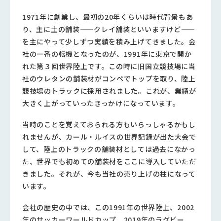
1971年に創業し、最初の20年くらいは時代背景もあ
り、主に土の舗装——クレイ舗装といいますけど——
を主にやって少しずつ実績を積み上げてきました。会
社の一番の転機となったのが、1991年に東京で開か
れた第３回世界陸上です。この時に旧国立競技場に当
社のウレタンの舗装材がコンペでトップを取り、陸上
競技場のトラックに採用されました。これが、業績が
大きく上がっていったきっかけになっています。
当時のことを覚えておられる方もいらっしゃるかもし
れませんが、カール・ルイスの世界記録が出た大会で
して、陸上のトラックの舗装材としては過去になかっ
た、世界でも初めての舗装材をここに導入していただ
きました。それが、今も当社の売り上げの柱になって
います。
会社の歴史の中では、この1991年の世界陸上、2002
年のサッカーワールドカップ、2019年のラグビー