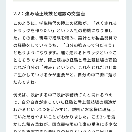
2.2：強み――陸上競技と建設の交差点
このように、学生時代の陸上の経験が、「速く走れる
トラックを作りたい」という入社の動機になりまし
た。その後、現場で経験を積み、設計とか製品開発で
の経験をしているうち、「自分の強みって何だろう」
と思うようになります。速く走れるトラックというこ
ともそうですが、陸上競技の経験と陸上競技場の建設――
これが自分の「強み」というか、これをどれだけ仕事
に生かしていけるかが重要だと、自分の中で腑に落ち
たんですね。
例えば、設計する中で設計事務所さんと関わるうえ
で、自分自身が走っていた経験と陸上競技場の構造が
わかるという2つを活かすと、説明がお客様に理解し
ていただきやすいことがわかりました。この2つを活
かした積み重ねが、国立競技場の仕事の受注に多少な
りとも貢献できた要因なのかなというふうに思いま