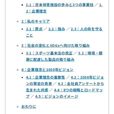
1.1：日本体育施設の歩みと3つの事業柱
／
1.
2：企業理念
2：私のキャリア
2.1：原点
／
2.2：強み
／
2.3：人の命を守る
こと
3：社会の変化とSDGsへ向けた取り組み
3.1：スポーツ基本法の改正
／
3.2：環境・健
康に配慮した製品の取り組み
4：企業理念と2030年ビジョン
4.1：企業理念の重要性
／
4.2：2030年ビジョ
ンの策定の背景
／
4.3：全社員アンケートから
生まれた共感
／
4.4：8つの戦略とロードマッ
プ
／
4.5：ビジョンのイメージ
おわりに