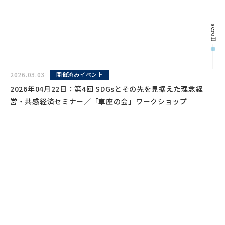
scroll
2026.03.03
開催済みイベント
2026年04月22日：第4回 SDGsとその先を見据えた理念経
営・共感経済セミナー／「車座の会」ワークショップ
2026.03.02
開催済みイベント
2026年3月23日：「脱炭素カードゲーム」体験会／なぜ研修
で終わるのか？大手企業が続々採用、主催者のメッセージ
を“自分…
Certification Program